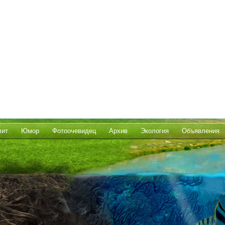
лит
Юмор
Фотоочевидец
Архив
Экология
Объявления