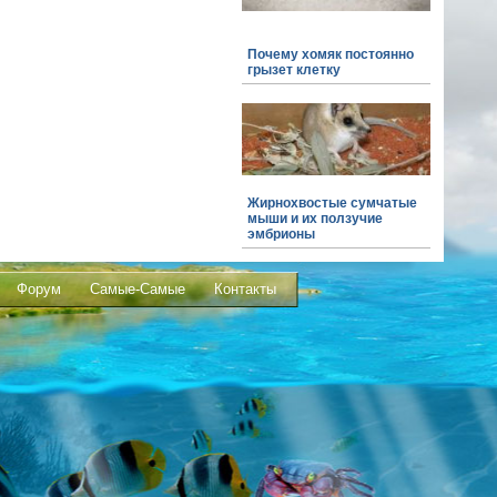
Почему хомяк постоянно
грызет клетку
Жирнохвостые сумчатые
мыши и их ползучие
эмбрионы
Форум
Самые-Самые
Контакты