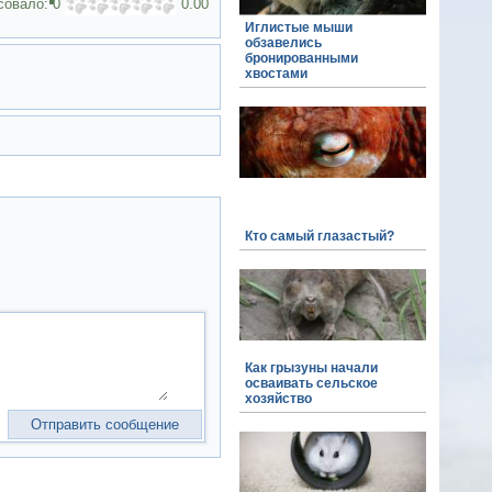
совало:
0
0.00
Иглистые мыши
обзавелись
бронированными
хвостами
Кто самый глазастый?
Как грызуны начали
осваивать сельское
хозяйство