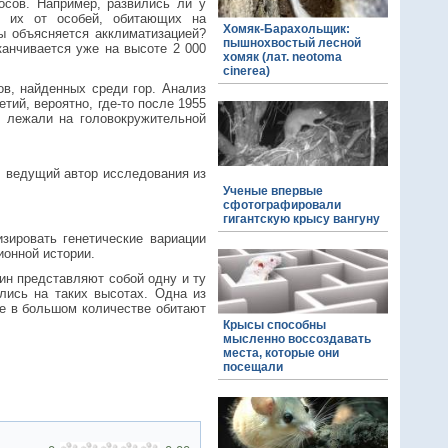
осов. Например, развились ли у
ют их от особей, обитающих на
Хомяк-Барахольщик:
ы объясняется акклиматизацией?
пышнохвостый лесной
канчивается уже на высоте 2 000
хомяк (лат. neotoma
cinerea)
в, найденных среди гор. Анализ
ий, вероятно, где-то после 1955
и лежали на головокружительной
, ведущий автор исследования из
Ученые впервые
сфотографировали
гигантскую крысу вангуну
зировать генетические вариации
ионной истории.
ин представляют собой одну и ту
лись на таких высотах. Одна из
ые в большом количестве обитают
Крысы способны
мысленно воссоздавать
места, которые они
посещали