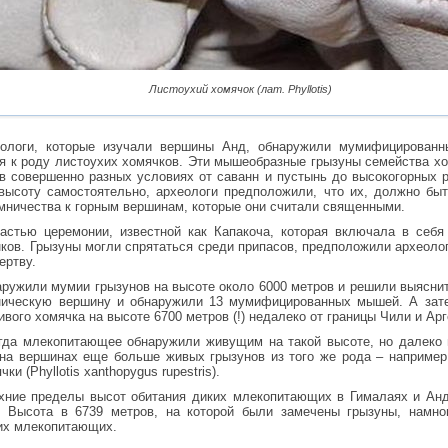
Листоухий хомячок (лат. Phyllotis)
еологи, которые изучали вершины Анд, обнаружили мумифицированны
ся к роду листоухих хомячков. Эти мышеобразные грызуны семейства х
 совершенно разных условиях от саванн и пустынь до высокогорных р
высоту самостоятельно, археологи предположили, что их, должно быт
ничества к горным вершинам, которые они считали священными.
астью церемонии, известной как Капакоча, которая включала в себя
ков. Грызуны могли спрятаться среди припасов, предположили археолог
ертву.
ружили мумии грызунов на высоте около 6000 метров и решили выяснить
ническую вершину и обнаружили 13 мумифицированных мышей. А зат
вого хомячка на высоте 6700 метров (!) недалеко от границы Чили и Ар
гда млекопитающее обнаружили живущим на такой высоте, но далеко 
на вершинах еще больше живых грызунов из того же рода – например
и (Phyllotis xanthopygus rupestris).
хние пределы высот обитания диких млекопитающих в Гималаях и Анд
 Высота в 6739 метров, на которой были замечены грызуны, намно
их млекопитающих.