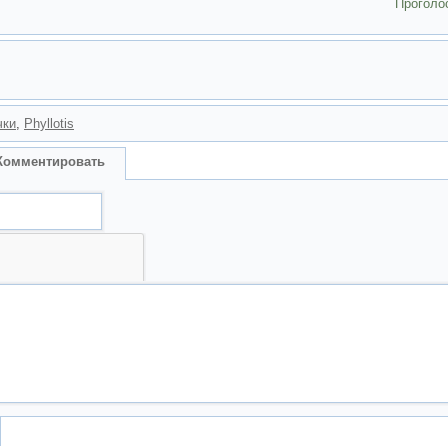
Проголо
чки
,
Phyllotis
Комментировать