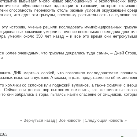
 открытие вызывает много новых эволюционных и экологических вопр
енетически обусловленные адаптации к гипоксии, которые отлича
пени способность переносить столь разные условия окружающей сред
знают, что едят эти грызуны, поскольку растительность на вулкане за
 эту историю, учёные решили исследовать мумифицированных грызуно
цированных хомячков умерли в течение нескольких последних десятилет
яра умерли около 350 лет назад – и всё это время они нетронутым
все более очевидным, что грызуны добрались туда сами», – Джей Сторц
и.
анить ДНК мертвых особей, что позволило исследователям проанали
разных высотах в пустыне Атакама, и дать представление об их эволюц
то хомячки со склонов или подножий вулканов, а также хомячки с верш
. Сейчас они до сих пор пытаются выяснить, как же животные оказа
что они забрались в горы, пытаясь найти спасение от хищников, котор
« Вернуться назад
|
Все новости
|
Следующая новость »
1163