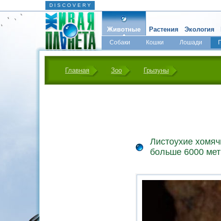
D I S C O V E R Y
Животные
Растения
Экология
Собаки
Кошки
Лошади
Главная
Зоо
Грызуны
Листоухие хомяч
больше 6000 ме