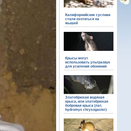
Калифорнийские суслики
стали охотиться на
мышей
Крысы могут
использовать ультразвук
для усиления обоняния
Златобрюхая водяная
крыса, или златобрюхая
бобровая крыса (лат.
hydromys chrysogaster)