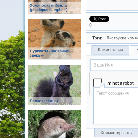
Хомячок кэмпбелла
(phodopus campbelli)
0
Тэги:
Листоухие хомя
Комментарии
Сурикаты - забавные
зверьки
Белки (sciurus)
Комментировать