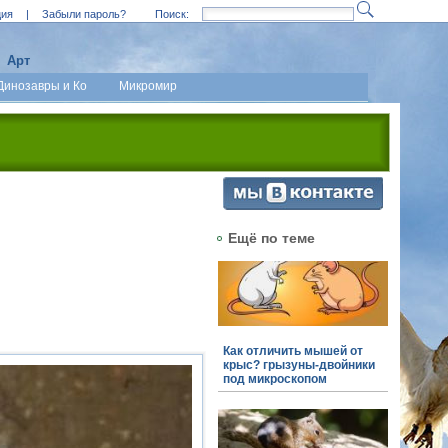
ция
|
Забыли пароль?
Поиск:
Арт
Динозавры и Ко
Микромир
Ещё по теме
Как отличить мышей от
крыс? грызуны-двойники
под микроскопом