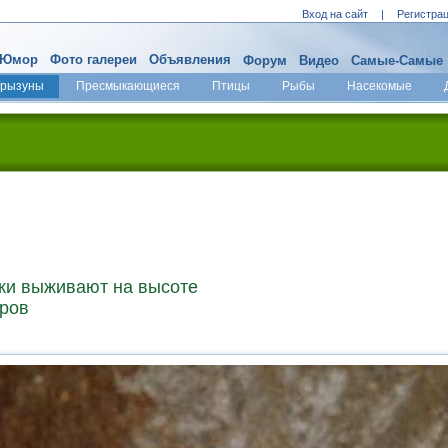
Вход на сайт
|
Регистра
Юмор
Фото галереи
Объявления
Форум
Видео
Самые-Самые
Грызуны
Пресмыкающиеся
Птицы
Рыбы
Насекомые
ки выживают на высоте
тров