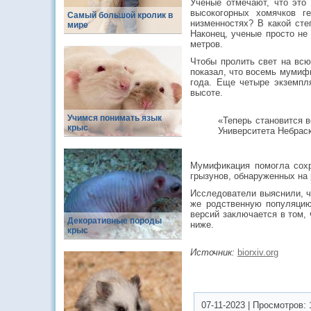
Ученые отмечают, что это
высокогорных хомячков г
Самый большой кролик в
низменностях? В какой сте
мире
Наконец, ученые просто не 
метров.
Чтобы пролить свет на всю
показал, что восемь мумифи
года. Еще четыре экземпл
высоте.
Учимся понимать язык
«Теперь становится 
крыс
Университета Небраск
Мумификация помогла сохр
грызунов, обнаруженных на 
Исследователи выяснили, ч
же родственную популяцию
версий заключается в том, 
Декоративные породы
ниже.
крыс
Источник:
biorxiv.org
07-11-2023
|
Просмотров: