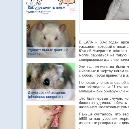
Как определить пол у
хомячка
В 1970- и 80-х годах арх
vaccarum, который относит
Удивительные факты о
Южной Америке и обитают в
крысах
могли забраться на такую 
совершавшие дальние палом
Эти паломничества были ч
животных в жертву богам ин
с собой, чтобы принести в ж
Но позже ученые вновь обна
они обследовали 21 вулка
больше – они обнаружили жи
Джунгарский хомячок
(phodopus sungorus)
Это был первый случай, ко
биологов удалось поймать 
названием желтозадые хомячк
Раньше считалось, что вер
5800 м над уровнем моря.
известные рекорды для дик