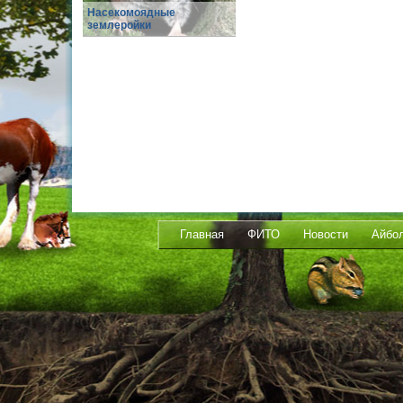
Насекомоядные
землеройки
Главная
ФИТО
Новости
Айбо