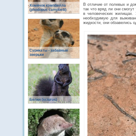
В отличие от полевых и д
Хомячок кэмпбелла
так что вряд ли они смогу
(phodopus campbelli)
в человеческих жилищах. 
необходимую для выживани
жидкости, они обзавелись 
Сурикаты - забавные
зверьки
Белки (sciurus)