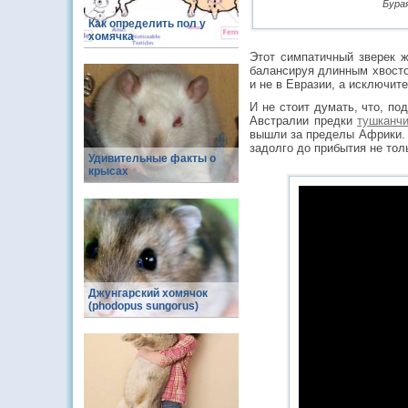
Бура
Как определить пол у
хомячка
Этот симпатичный зверек ж
балансируя длинным хвостом
и не в Евразии, а исключит
И не стоит думать, что, п
Австралии предки
тушканч
вышли за пределы Африки. 
задолго до прибытия не тол
Удивительные факты о
крысах
Джунгарский хомячок
(phodopus sungorus)