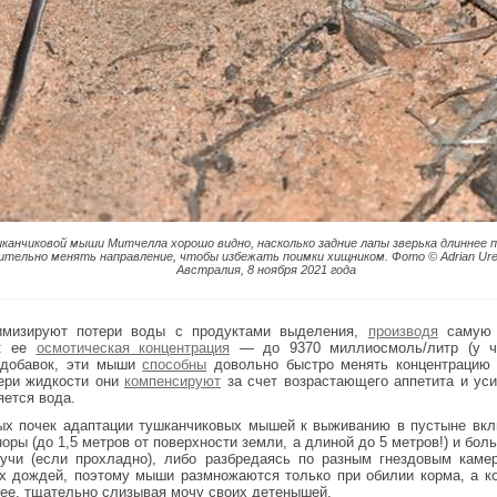
анчиковой мыши Митчелла хорошо видно, насколько задние лапы зверька длиннее п
тельно менять направление, чтобы избежать поимки хищником. Фото © Adrian Ur
Австралия, 8 ноября 2021 года
мизируют потери воды с продуктами выделения,
производя
самую 
х: ее
осмотическая концентрация
— до 9370 миллиосмоль/литр (у 
Вдобавок, эти мыши
способны
довольно быстро менять концентрацию 
тери жидкости они
компенсируют
за счет возрастающего аппетита и уси
яется вода.
ых почек адаптации тушканчиковых мышей к выживанию в пустыне вк
норы (до 1,5 метров от поверхности земли, а длиной до 5 метров!) и бо
кучи (если прохладно), либо разбредаясь по разным гнездовым каме
х дождей, поэтому мыши размножаются только при обилии корма, а к
 ее, тщательно слизывая мочу своих детенышей.