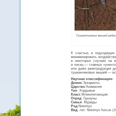
Тушканчиковых мышей редко 
К счастью, в подходящих
минимизировать воздейств
в некоторых случаях на 
и лисиц — главных «уничт
или даже реинтродукция ди
тушканчиковых мышей — вс
Научная классификация:
Домен
:Эукариоты
Царство
:Анималия
Тип
: Хордовые
Класс
:Млекопитающие
Отряд
: Грызуны
Семья
: Муриды
Род
:Notomys
Вид
: лат. Notomys fuscus (J