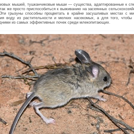
омовых мышей, тушканчиковые мыши — существа, адаптированные к сп
т так же просто приспособиться к выживанию на засеянных сельскохозя
Эти грызуны способны процветать в крайне засушливых местах с м
я воду из растительности и мелких насекомых, а для того, чтобы 
одними из самых эффективных почек среди млекопитающих.