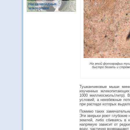
Насекомоядные
землеройки
На этой фотографии тушк
быстро бегать и стреми
Тушканчиковые мыши мини
изученных млекопитающи
1000 миллиосмоль/литр). 
условий, а неизбежные по
при распаде которых выдел
Помимо таких замечательн
Эти зверьки роют глубокие 
землей, либо сбиваясь в 
напрямую зависит от редки
воду, частично возвращают