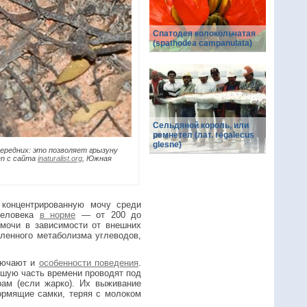
Спатодея колокольчатая
(spathodea campanulata)
Сельдяной король, или
ремнетел (лат. regalecus
glesne)
ередних: это позволяет грызуну
en с сайта
inaturalist.org
, Южная
концентрированную мочу среди
человека
в норме
— от 200 до
мочи в зависимости от внешних
ленного метаболизма углеводов,
лючают и
особенности поведения
.
льшую часть времени проводят под
рам (если жарко). Их выживание
ормящие самки, теряя с молоком