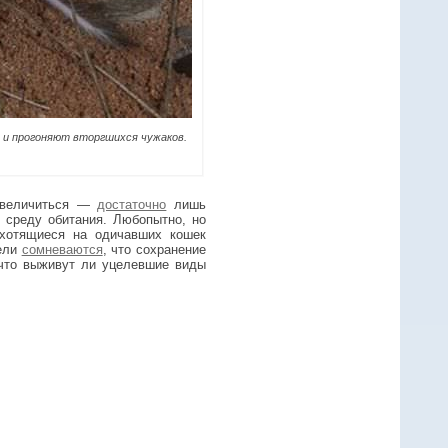
 и прогоняют вторгшихся чужаков.
 увеличиться —
достаточно
лишь
х среду обитания. Любопытно, но
охотящиеся на одичавших кошек
тели
сомневаются
, что сохранение
 что выживут ли уцелевшие виды