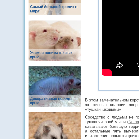
Самый большой кролик в
мире
Учимся понимать язык
крыс
Декоративные породы
В этом замечательном коро
крыс
за жизнью колонии звер
«тушканчиковыми»
Соседство с людьми не п
тушканчиковой мыши (
Notom
охватывают большую терри
а остальные пять вымер
и вторжение новых хищнико