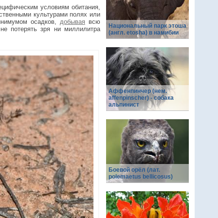
ецифическим условиям обитания,
йственными культурами полях или
инимумом осадков,
добывая
всю
Национальный парк этоша
не потерять зря ни миллилитра
(англ. etosha) в намибии
Аффенпинчер (нем.
affenpinscher) - собака
альпинист
Боевой орёл (лат.
polemaetus bellicosus)