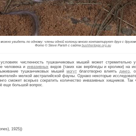
можно увидеть по одному: члены одной колонии много контактируют друг с другом
Фото © Steve Parish с сайта
bushheritage.org.au
 условиях численность тушканчиковых мышей может стремительно
ие человека и
инвазивных
видов (таких как верблюды и кролики) на и
выживание тушканчиковых мышей
могут
благотворно влиять
динго
, 
ожителей» мелкой австралийской фауны. Однако некоторые исследова
нго сможет всерьез сократить количество инвазивных хищников. Так
ё еще большой вопрос.
ones), 1925))