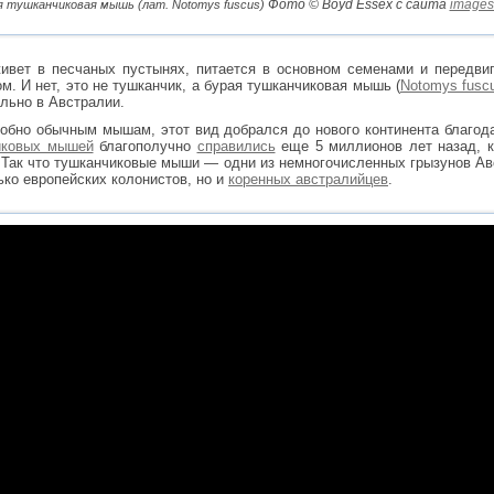
Фото © Boyd Essex с сайта
images.
я тушканчиковая мышь (лат. Notomys fuscus)
ивет в песчаных пустынях, питается в основном семенами и передвиг
. И нет, это не тушканчик, а бурая тушканчиковая мышь (
Notomys fusc
ельно в Австралии.
одобно обычным мышам, этот вид добрался до нового континента благод
иковых мышей
благополучно
справились
еще 5 миллионов лет назад, к
Так что тушканчиковые мыши — одни из немногочисленных грызунов Ав
ько европейских колонистов, но и
коренных австралийцев
.