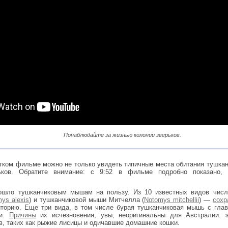
Понаблюдайте за жизнью колонии зверьков.
тком фильме можно не только увидеть типичные места обитания тушка
ьков. Обратите внимание: с 9:52 в фильме подробно показано,
ошло тушканчиковым мышам на пользу. Из 10 известных видов чис
ys alexis
) и тушканчиковой мыши Митчелла (
Notomys mitchellii
) —
сохр
торию. Еще три вида, в том числе бурая тушканчиковая мышь с глав
ли.
Причины
их исчезновения, увы, неоригинальны для Австралии: 
в, таких как рыжие лисицы и одичавшие домашние кошки.