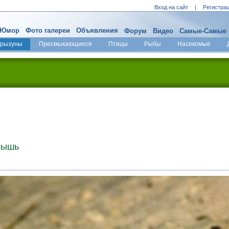
Вход на сайт
|
Регистра
Юмор
Фото галереи
Объявления
Форум
Видео
Самые-Самые
Грызуны
Пресмыкающиеся
Птицы
Рыбы
Насекомые
мышь