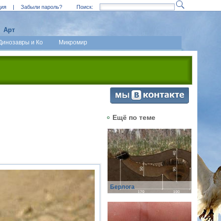
ция
|
Забыли пароль?
Поиск:
Арт
Динозавры и Ко
Микромир
Ещё по теме
Берлога