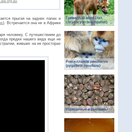
ala.org.au
.
Гривистый волк (лат.
ается прыгая на задних лапах и
chrysocyon brachyurus)
us
). Встречается она не в Африке
аря человеку. С путешествием до
огда предки нашего вида еще не
стралии, живших на ее просторах
Рокселланов ринопитек
(pygathrix roxellana)
Упрятанные в раковины