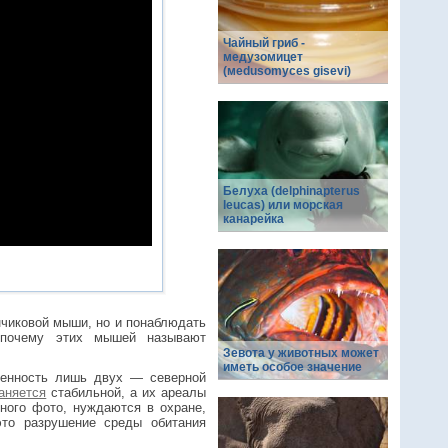
Чайный гриб -
медузомицет
(меdusomyces gisevi)
Белуха (delphinapterus
leucas) или морская
канарейка
нчиковой мыши, но и понаблюдать
 почему этих мышей называют
Зевота у животных может
иметь особое значение
ленность лишь двух — северной
аняется
стабильной, а их ареалы
ного фото, нуждаются в охране,
это разрушение среды обитания