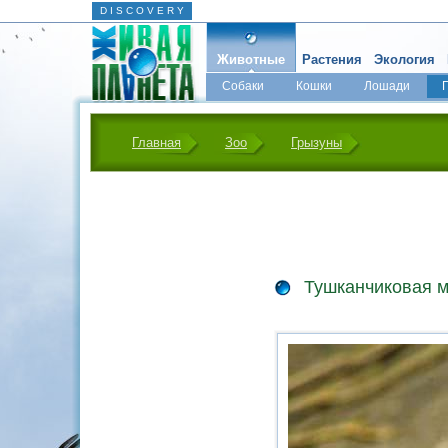
D I S C O V E R Y
Животные
Растения
Экология
Собаки
Кошки
Лошади
Главная
Зоо
Грызуны
Тушканчиковая 