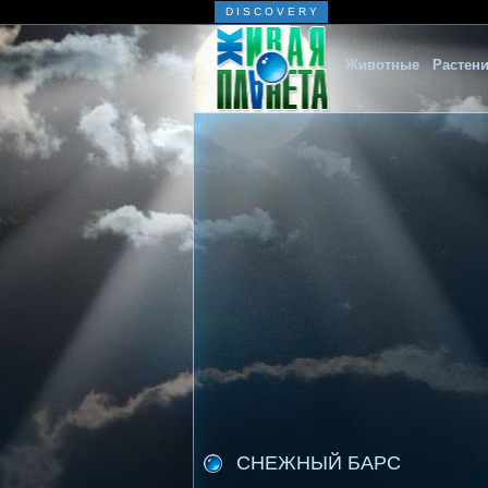
D I S C O V E R Y
Животные
Растен
СНЕЖНЫЙ БАРС