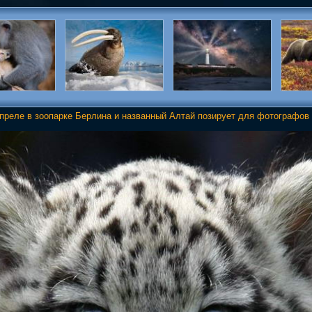
преле в зоопарке Берлина и названный Алтай позирует для фотографов 