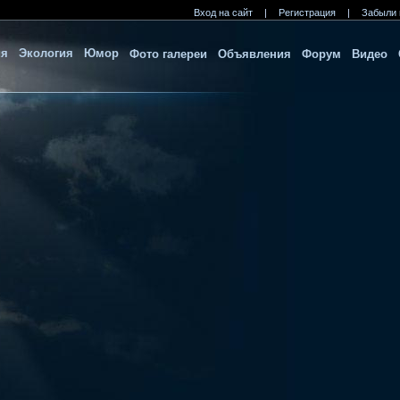
Вход на сайт
|
Регистрация
|
Забыли 
ия
Экология
Юмор
Фото галереи
Объявления
Форум
Видео