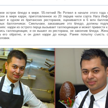
мое острое блюдо в мире. 55-летний Ян Ротвел в начале этого года 
ое в мире карри, приготовленное из 20 перцев чили сорта Нага Инф
гают в одном из британских ресторанов, оценивается в 6 млн балл
вых баллончиках. Смельчаки, заказавшие это блюдо, должны подп
иях: карри из острого перца вызывает галлюцинации и может привести 
ись галлюцинации, и он вышел из ресторана, не закончив блюда. Жен
а его обратно, и он доел карри до конца. Ранее попытку съесть 
еловек.