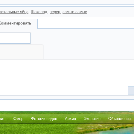
асхальные яйца
,
Шоколад
,
перец
,
самые-самые
Комментировать
лит
Юмор
Фотоочевидец
Архив
Экология
Объявления