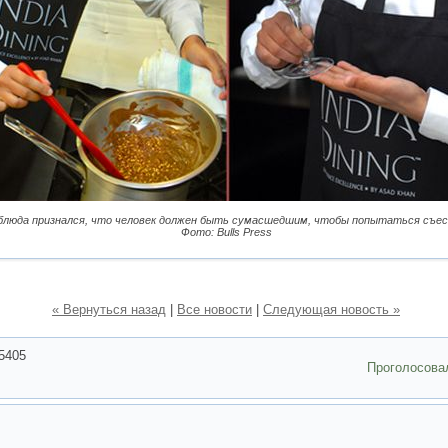
блюда признался, что человек должен быть сумасшедшим, чтобы попытаться съес
Фото: Bulls Press
« Вернуться назад
|
Все новости
|
Следующая новость »
5405
Проголосова