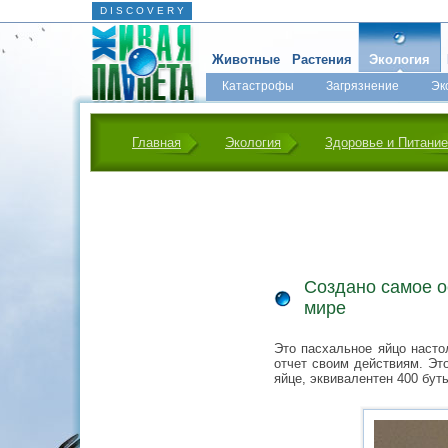
D I S C O V E R Y
Животные
Растения
Экология
Катастрофы
Загрязнение
Эк
Главная
Экология
Здоровье и Питание
Создано самое о
мире
Это пасхальное яйцо насто
отчет своим действиям. Эт
яйце, эквивалентен 400 бут