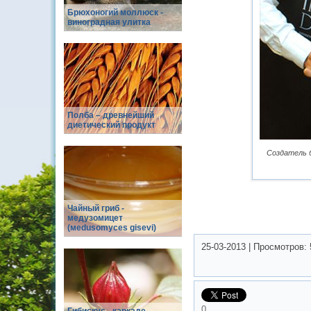
Брюхоногий моллюск -
виноградная улитка
Полба – древнейший
диетический продукт
Создатель 
Чайный гриб -
медузомицет
(меdusomyces gisevi)
25-03-2013
|
Просмотров:
0