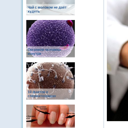
Чай с молоком не даёт
худеть
Организм человека
изнутри
10 фактов о
сперматозоидах