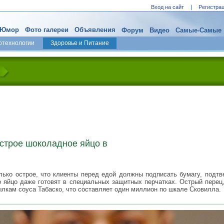
Вход на сайт
|
Регистра
Юмор
Фото галереи
Объявления
Форум
Видео
Самые-Самые
отехнологии
Здоровье и Питание
строе шоколадное яйцо в
лько острое, что клиенты перед едой должны подписать бумагу, подт
о яйцо даже готовят в специальных защитных перчатках. Острый перец
ылкам соуса Табаско, что составляет один миллион по шкале Сковилла.