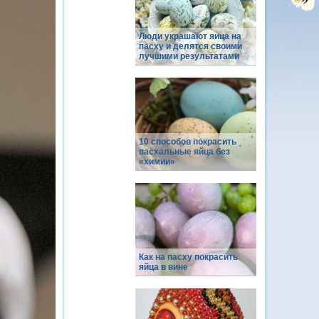
Люди украшают яица на
пасху и делятся своими
лучшими результатами
10 способов покрасить
пасхальные яйца без
«химии»
Как на пасху покрасить
яйца в вине