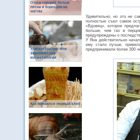
О чём говорят белые
пятна и бороздки на
ногтях
Удивительно, но это не са
полностью съел самое остр
«Вдовец», которое предла
больше, чем газ в перцо
предупреждены о последств
У Яна действительно начал
ему стало лучше, привел
Улиткотерапия, или
предпринимали более 300 ч
экзотическая
косметология
Как появился первый хлеб