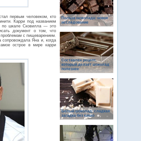
стал первым человеком, кто
Польза шоколада: новое
инити. Карри под названием
исследование
ов по шкале Сковилла — это
исать документ о том, что
к проблемам с пищеварением.
а сопровождала Яна и, когда
самое острое в мире карри
Составлен рецепт,
который делает шоколад
полезнее
Белый шоколад: сладкая
загадка без какао