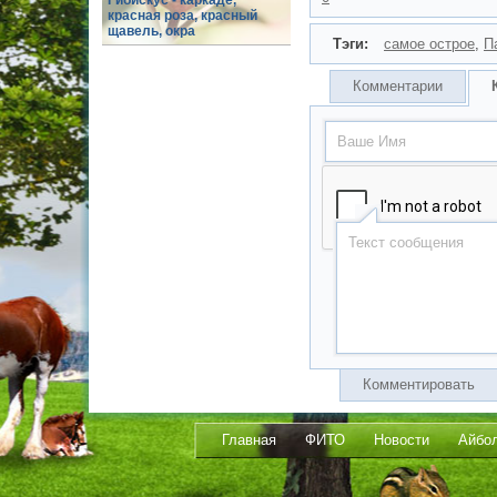
Гибискус - каркаде,
красная роза, красный
щавель, окра
Тэги:
самое острое
,
П
Комментарии
Комментировать
Главная
ФИТО
Новости
Айбо