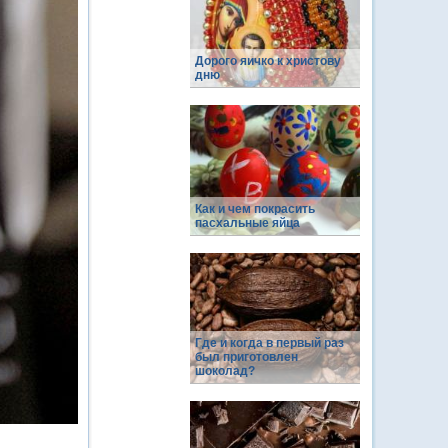
Дорого яичко к христову
дню
Как и чем покрасить
пасхальные яйца
Где и когда в первый раз
был приготовлен
шоколад?