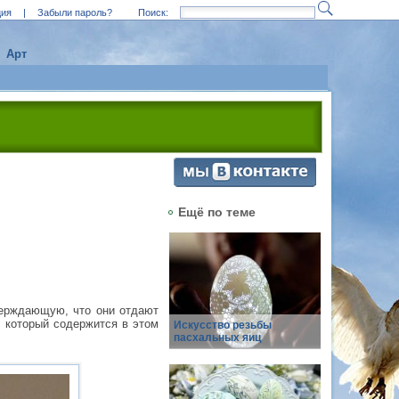
ция
|
Забыли пароль?
Поиск:
Арт
Ещё по теме
верждающую, что они отдают
, который содержится в этом
Искусство резьбы
пасхальных яиц