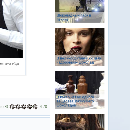
Шоколадный парк в
пекине
В великобритании создан
«здоровый» шоколад
ть это яйцо.
В какао нет ни одного
вещества, пахнущего
шоколадом
ло:
3
4.70