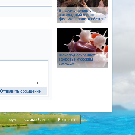
В париже появился
шоколадный лес из
фильма 'планета обезьян'
Шоколад сохраняет
здоровье мужским
сосудам
Форум
Самые-Самые
Контакты