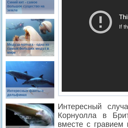
Синий кит - самое
большое существо на
земле
Медуза nomura - одна из
самых больших медуз в
мире
Интересные факты о
дельфинах
Интересный случ
Корнуолла в Бри
вместе с гравием