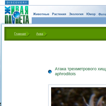
D I S C O V E R Y
Животные
Растения
Экология
Юмор
Фото
Главная
Аква
Атака трехметрового хищ
aphroditois