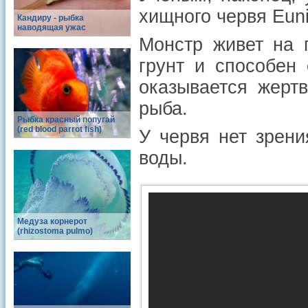
хищного червя Eunic
Кандиру - рыбка
наводящая ужас
Монстр живет на 
грунт и способен 
оказывается жерт
рыба.
Рыбка красный попугай
(red blood parrot fish)
У червя нет зрени
воды.
Медуза корнерот
(rhizostoma pulmo)