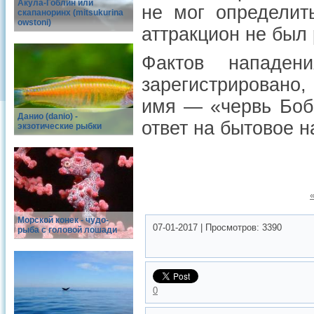
Акула-Гоблин или
не мог определит
скапаноринх (mitsukurina
owstoni)
аттракцион не был 
Фактов нападен
зарегистрировано,
имя — «червь Боб
Данио (danio) -
ответ на бытовое 
экзотические рыбки
Морской конек - чудо-
07-01-2017
|
Просмотров:
3390
рыба с головой лошади
0