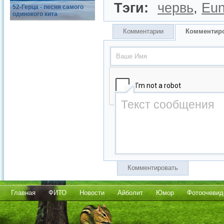
Тэги:
червь
,
Eun
52-Герца - песня самого
одинокого кита
Комментарии
Комментир
Комментировать
Главная
ФИТО
Новости
Айболит
Юмор
Фотоочевид